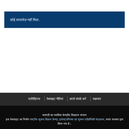
कोई दस्तावेज़ नहीं मिला.
प्रतिक्रिया
वेबसाइट नीतियां
हमसे संपर्क करें
सहायता
सामग्री का स्वामित्व केन्द्रीय विद्यालय संगठन
इस वेबसाइट का निर्माण
राष्ट्रीय सूचना विज्ञान केन्द्र
,
इलेक्ट्रानिक्स एवं सूचना प्रौद्योगिकी मंत्रालय
, भारत सरकार द्वारा
किया गया है।